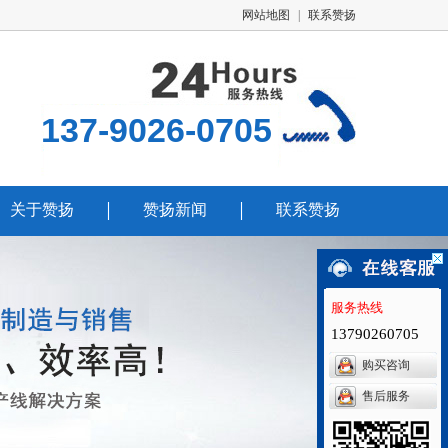
网站地图
|
联系赞扬
137-9026-0705
关于赞扬
赞扬新闻
联系赞扬
服务热线
13790260705
购买咨询
售后服务