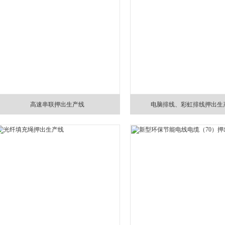
高速串联押出生产线
电脑排线、彩虹排线押出生