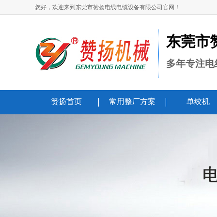
您好，欢迎来到东莞市赞扬电线电缆设备有限公司官网！
东莞市
多年专注电
赞扬首页
常用整厂方案
单绞机