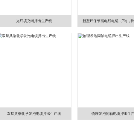
光纤填充绳押出生产线
新型环保节能电线电缆（70）押
双层共剂化学发泡电缆押出生产线
物理发泡同轴电缆押出生