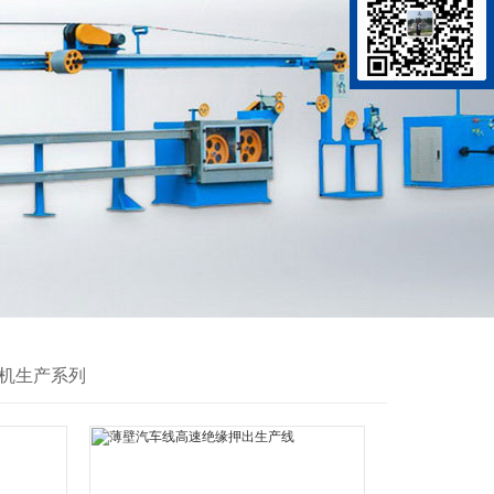
出机生产系列