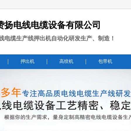
赞扬电线电缆设备有限公司
线电缆生产线押出机自动化研发生产、制造！
押出机
高绞机
包带机