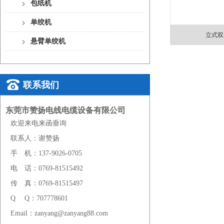
包纸机
单绞机
立式双
悬臂单绞机
联系我们
东莞市赞扬电线电缆设备有限公司
欢迎来电来函垂询
联系人：谢赞扬
手
机：137-9026-0705
电
话：0769-81515492
传
真：0769-81515497
Q
Q：707778601
Email：zanyang@zanyang88.com