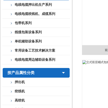
电线电缆押出机生产系列
电线电缆绞线机、成缆系列
包带机系列
线缆包装设备系列
单机辅助设备系列
双
常用设备工艺技术解决方案
电线电缆周边辅助设备系列
按产品属性分类
押出机
绞线机
高绞机