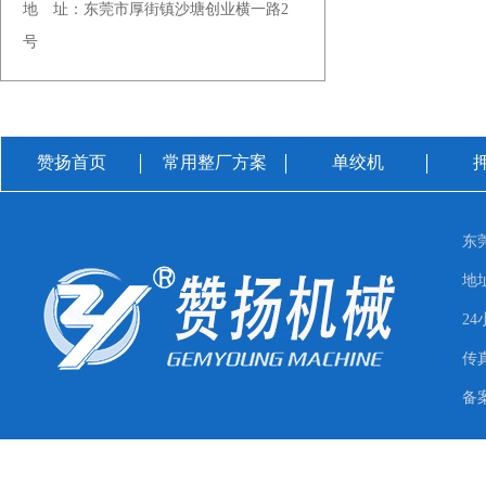
地
址：东莞市厚街镇沙塘创业横一路2
号
赞扬首页
常用整厂方案
单绞机
东
地
24
传真
备